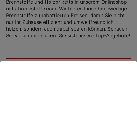
Brennstoffe und Holzbriketts in unserem Onlineshop
naturbrennstoffe.com. Wir bieten Ihnen hochwertige
Brennstoffe zu rabattierten Preisen, damit Sie nicht
nur Ihr Zuhause effizient und umweltfreundlich
heizen, sondern auch dabei sparen können. Schauen
Sie vorbei und sichern Sie sich unsere Top-Angebote!
Produkte filtern
inkl. Versand