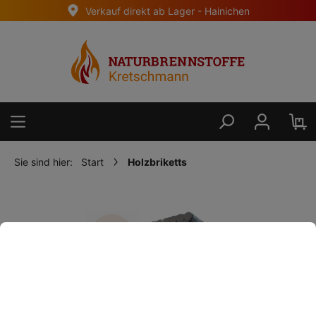
Verkauf direkt ab Lager - Hainichen
alt springen
Sie sind hier:
Start
Holzbriketts