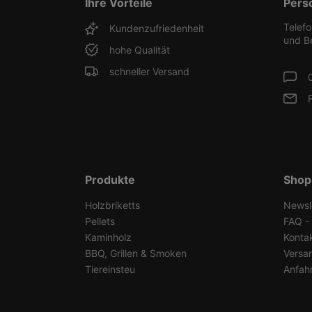
Ihre Vorteile
Pers
Telef
Kundenzufriedenheit
und B
hohe Qualität
schneller Versand
Produkte
Shop
Holzbriketts
Newsl
Pellets
FAQ - 
Kaminholz
Konta
BBQ, Grillen & Smoken
Versa
Tiereinsteu
Anfah