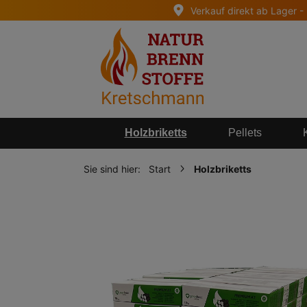
Verkauf direkt ab Lager -
springen
Zur Hauptnavigation springen
Holzbriketts
Pellets
Sie sind hier:
Start
Holzbriketts