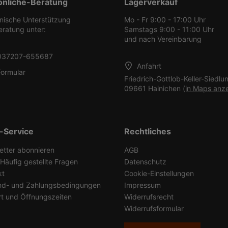
önliche-Beratung
Lagerverkauf
onische Unterstützung
Mo - Fr 9:00 - 17:00 Uhr
eratung unter:
Samstags 9:00 - 11:00 Uhr
und nach Vereinbarung
037207-655687
Anfahrt
Formular
Friedrich-Gottlob-Keller-Siedlu
09661 Hainichen
(in Maps anz
-Service
Rechtliches
etter abonnieren
AGB
Häufig gestellte Fragen
Datenschutz
kt
Cookie-Einstellungen
nd- und Zahlungsbedingungen
Impressum
rt und Öffnungszeiten
Widerrufsrecht
Widerrufsformular