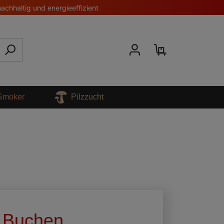
nachhaltig und energieeffizient
 Smoker
Pilzzucht
 Buchen