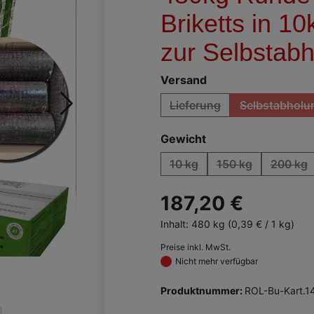
Briketts in 1
zur Selbstab
auswählen
Versand
Lieferung
Selbstabholu
(Diese Option ist zurzeit n
(Diese 
auswählen
Gewicht
10 kg
150 kg
200 kg
(Diese Option ist zurzeit nic
(Diese Option ist 
(Dies
187,20 €
Inhalt:
480 kg
(0,39 € / 1 kg)
Preise inkl. MwSt.
Nicht mehr verfügbar
Produktnummer:
ROL-Bu-Kart.1