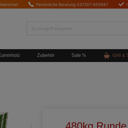
 Hainichen
Persönliche Beratung
037207-655687
Kaminholz
Zubehör
Sale %
Grill &
480kg Runde