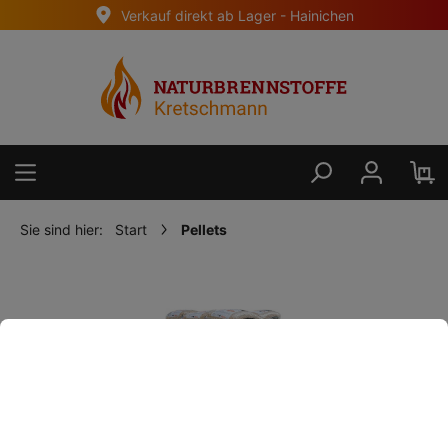
Verkauf direkt ab Lager - Hainichen
alt springen
Sie sind hier:
Start
Pellets