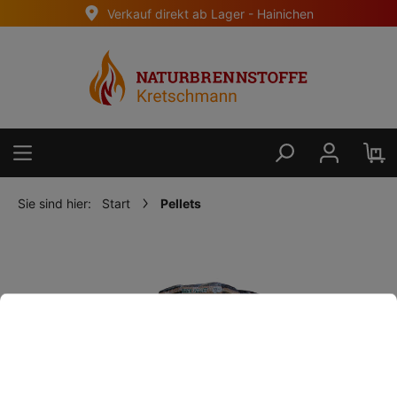
Verkauf direkt ab Lager - Hainichen
alt springen
Sie sind hier:
Start
Pellets