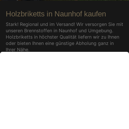
Holzbriketts in Naunhof kaufen
Stark! Regional und im Versand! Wir versorgen Sie mit
unseren Brennstoffen in Naunhof und Umgebung.
Holzbriketts in höchster Qualität liefern wir zu Ihnen
oder bieten Ihnen eine günstige Abholung ganz in
Ihrer Nähe.
Beliebte Holzbriketts
zur
Selbstabholung
in unserem Lager in 09661 Hainichen/
Sachsen
(Anfahrt in Google Maps
anzeigen)