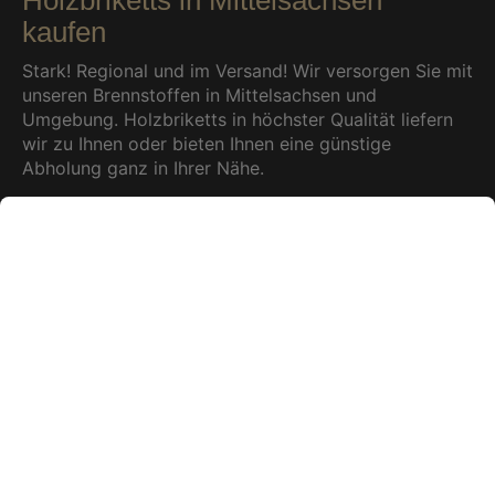
kaufen
Stark! Regional und im Versand! Wir versorgen Sie mit
unseren Brennstoffen in Mittelsachsen und
Umgebung. Holzbriketts in höchster Qualität liefern
wir zu Ihnen oder bieten Ihnen eine günstige
Abholung ganz in Ihrer Nähe.
Beliebte Holzbriketts
zur
Selbstabholung
in unserem Lager in 09661 Hainichen/
Sachsen
(Anfahrt in Google Maps
anzeigen)
Sehr beliebt