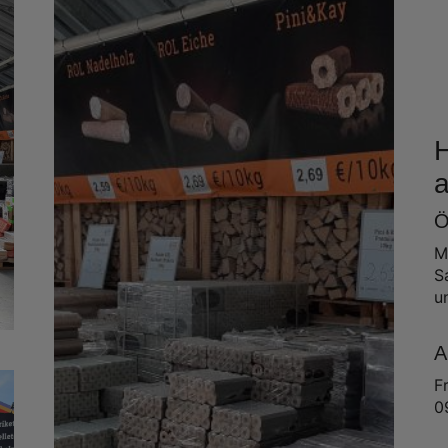
H
Ö
M
S
u
A
F
0