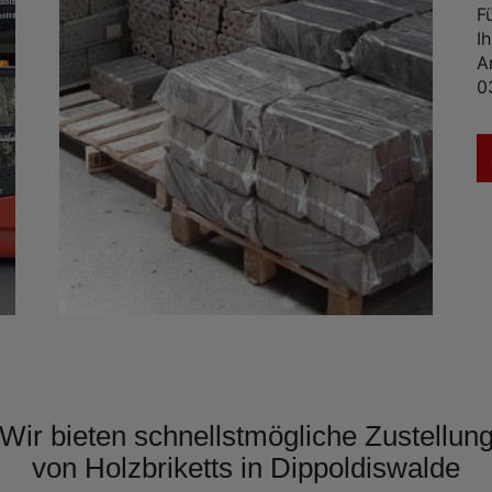
F
I
A
0
Wir bieten schnellstmögliche Zustellun
von Holzbriketts in Dippoldiswalde