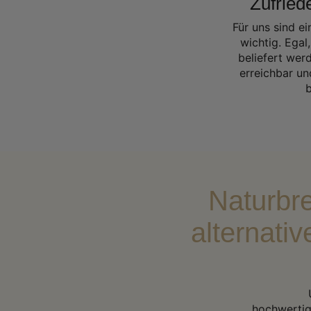
Zufrie
Für uns sind e
wichtig. Egal
beliefert wer
erreichbar un
b
Naturbr
alternati
hochwertig