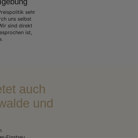
mgebung
eispolitik sehr
rch uns selbst
ir sind direkt
esprochen ist,
e.
tet auch
swalde und
h
r-Einstreu.