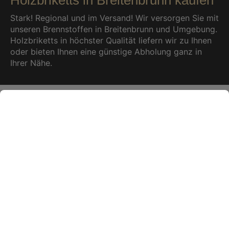
Stark! Regional und im Versand! Wir versorgen Sie mit
unseren Brennstoffen in Breitenbrunn und Umgebung.
Holzbriketts in höchster Qualität liefern wir zu Ihnen
oder bieten Ihnen eine günstige Abholung ganz in
Ihrer Nähe.
Beliebte Holzbriketts
zur
Selbstabholung
in unserem Lager in 09661 Hainichen/
Sachsen
(Anfahrt in Google Maps
anzeigen)
Sehr beliebt