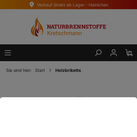
Verkauf direkt ab Lager - Hainichen
alt springen
Sie sind hier:
Start
Holzbriketts