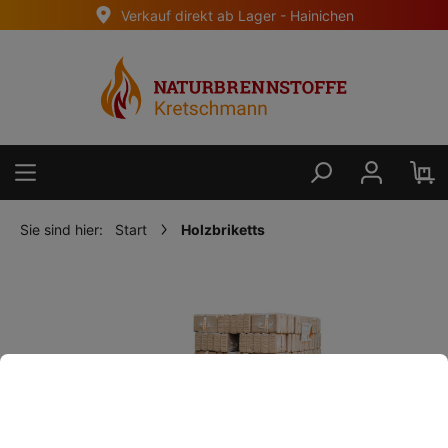
Verkauf direkt ab Lager - Hainichen
alt springen
Sie sind hier:
Start
Holzbriketts