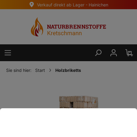
Verkauf direkt ab Lager - Hainichen
alt springen
Sie sind hier:
Start
Holzbriketts