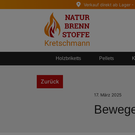
Verkauf direkt ab Lager -
springen
Zur Hauptnavigation springen
Holzbriketts
Pellets
K
Zurück
17. März 2025
Bewege