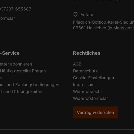
037207-655687
Anfahrt
Formular
Friedrich-Gottlob-Keller-Siedlu
09661 Hainichen
(in Maps anz
-Service
Rechtliches
etter abonnieren
AGB
Häufig gestellte Fragen
Datenschutz
kt
Cookie-Einstellungen
nd- und Zahlungsbedingungen
Impressum
rt und Öffnungszeiten
Widerrufsrecht
Widerrufsformular
Vertrag widerrufen