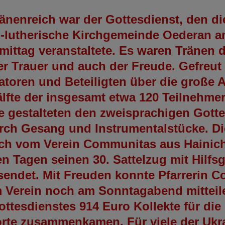
änenreich war der Gottesdienst, den di
h-lutherische Kirchgemeinde Oederan 
ittag veranstaltete. Es waren Tränen 
r Trauer und auch der Freude. Gefreut 
atoren und Beteiligten über die große 
lfte der insgesamt etwa 120 Teilnehme
ie gestalteten den zweisprachigen Gott
urch Gesang und Instrumentalstücke. D
ch vom Verein Communitas aus Hainich
n Tagen seinen 30. Sattelzug mit Hilfsg
sendet. Mit Freuden konnte Pfarrerin Co
 Verein noch am Sonntagabend mitteil
ttesdienstes 914 Euro Kollekte für die
orte zusammenkamen. Für viele der Ukr