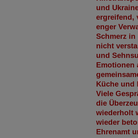
und Ukraine
ergreifend,
enger Verwa
Schmerz in 
nicht versta
und Sehnsu
Emotionen 
gemeinsame
Küche und k
Viele Gesp
die Überzeu
wiederholt 
wieder beto
Ehrenamt un