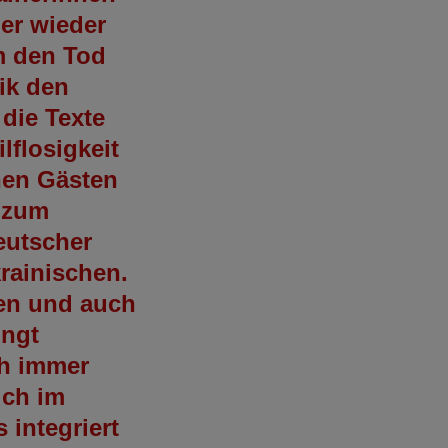
er wieder
um den Tod
ik den
die Texte
lflosigkeit
hen Gästen
 zum
eutscher
rainischen.
en und auch
ingt
ch immer
uch im
 integriert