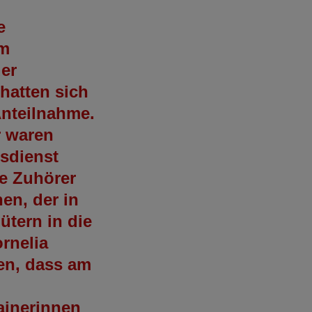
e
am
der
hatten sich
Anteilnahme.
r waren
esdienst
ie Zuhörer
en, der in
ütern in die
rnelia
en, dass am
ainerinnen