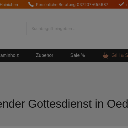
 Hainichen
Persönliche Beratung
037207-655687
aminholz
Zubehör
Sale %
Grill &
nder Gottesdienst in Oe