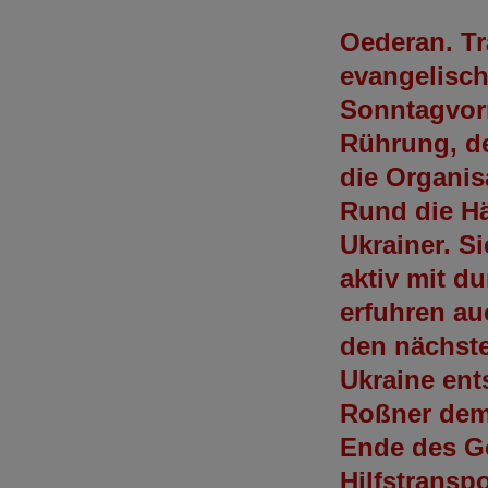
Oederan. Tr
evangelisc
Sonntagvorm
Rührung, de
die Organis
Rund die Hä
Ukrainer. S
aktiv mit d
erfuhren au
den nächste
Ukraine ent
Roßner dem
Ende des Go
Hilfstransp