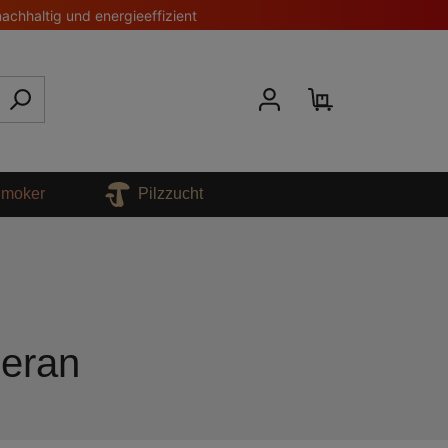
nachhaltig und energieeffizient
 Smoker
Pilzzucht
deran