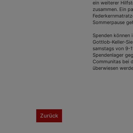
ein weiterer Hilf
zusammen. Ein pa
Federkernmatratze
Sommerpause geh
Spenden können im
Gottlob-Keller-S
samstags von 9-1
Spendenlager geg
Communitas bei d
überwiesen werde
Zurück