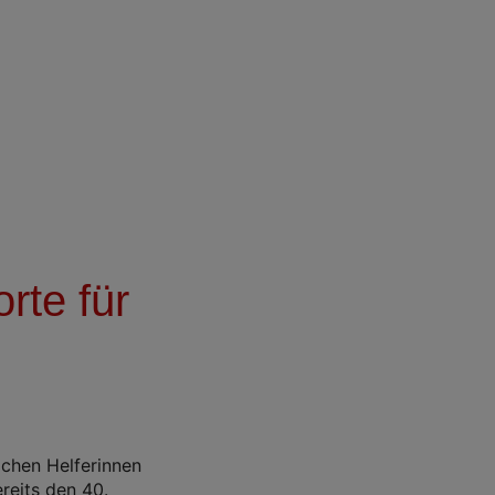
rte für
chen Helferinnen
reits den 40.