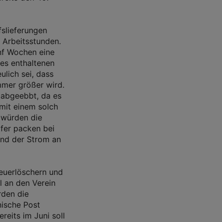
fslieferungen
e Arbeitsstunden.
ünf Wochen eine
des enthaltenen
ulich sei, dass
mmer größer wird.
d abgeebbt, da es
 mit einem solch
 würden die
lfer packen bei
Und der Strom an
Feuerlöschern und
l an den Verein
rden die
nische Post
reits im Juni soll