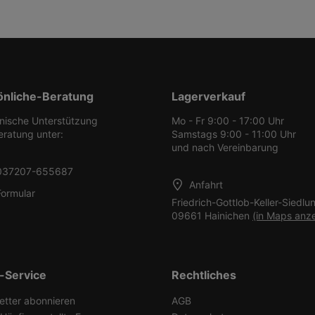
önliche-Beratung
Lagerverkauf
onische Unterstützung
Mo - Fr 9:00 - 17:00 Uhr
eratung unter:
Samstags 9:00 - 11:00 Uhr
und nach Vereinbarung
037207-655687
Anfahrt
Formular
Friedrich-Gottlob-Keller-Siedlu
09661 Hainichen
(in Maps anz
-Service
Rechtliches
etter abonnieren
AGB