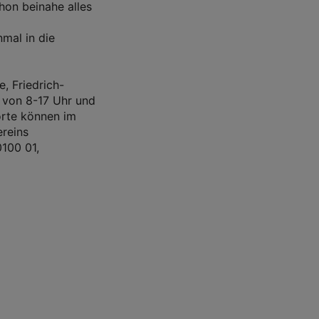
chon beinahe alles
mal in die
, Friedrich-
 von 8-17 Uhr und
orte können im
reins
100 01,