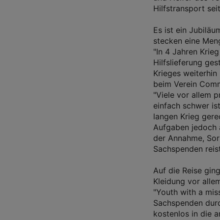
Hilfstransport sei
Es ist ein Jubiläu
stecken eine Meng
"In 4 Jahren Krieg
Hilfslieferung ges
Krieges weiterhin
beim Verein Comm
"Viele vor allem 
einfach schwer is
langen Krieg gere
Aufgaben jedoch a
der Annahme, Sort
Sachspenden reist
Auf die Reise gin
Kleidung vor allem
"Youth with a mis
Sachspenden durch
kostenlos in die a