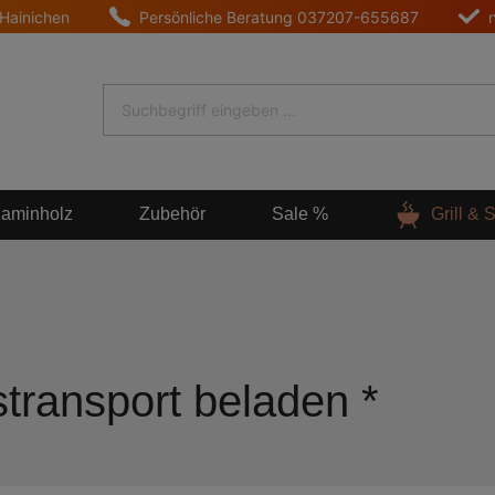
 Hainichen
Persönliche Beratung
037207-655687
aminholz
Zubehör
Sale %
Grill &
fstransport beladen *