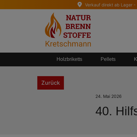
Verkauf direkt ab Lager -
springen
Zur Hauptnavigation springen
Holzbriketts
Pellets
K
Zurück
24. Mai 2026
40. Hil