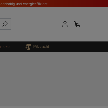
nachhaltig und energieeffizient
 Smoker
Pilzzucht