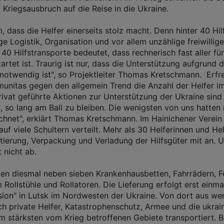
t Kriegsausbruch auf die Reise in die Ukraine.
m, dass die Helfer einerseits stolz macht. Denn hinter 40 Hil
e Logistik, Organisation und vor allem unzählige freiwillig
 40 Hilfstransporte bedeutet, dass rechnerisch fast aller f
tartet ist. Traurig ist nur, dass die Unterstützung aufgrund 
 notwendig ist", so Projektleiter Thomas Kretschmann. Erfre
unitas gegen den allgemein Trend die Anzahl der Helfer i
privat geführte Aktionen zur Unterstützung der Ukraine sin
t, so lang am Ball zu bleiben. Die wenigsten von uns hatten
chnet", erklärt Thomas Kretschmann. Im Hainichener Verein
uf viele Schultern verteilt. Mehr als 30 Helferinnen und He
ierung, Verpackung und Verladung der Hilfsgüter mit an. 
 nicht ab.
gen diesmal neben sieben Krankenhausbetten, Fahrrädern, 
 Rollstühle und Rollatoren. Die Lieferung erfolgt erst einma
sion" in Lutsk im Nordwesten der Ukraine. Von dort aus we
 private Helfer, Katastrophenschutz, Armee und die ukrai
m stärksten vom Krieg betroffenen Gebiete transportiert. Be